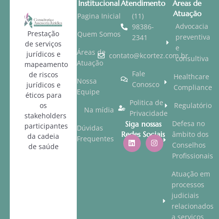
Institucional
Atendimento
Áreas de
Atuação
Pagina Inicial
(11)
Advocacia
98386-
Prestação
Quem Somos
preventiva
2341
de serviços
e
Áreas de
jurídicos e
contato@kcortez.com.br
consultiva
Atuação
mapeamento
Fale
de riscos
Healthcare
Nossa
Conosco
jurídicos e
Compliance
Equipe
éticos para
Politica de
os
Regulatório
Na mídia
Privacidade
stakeholders
Defesa no
Siga nossas
participantes
Dúvidas
Redes Sociais
âmbito dos
da cadeia
Frequentes
Conselhos
de saúde
Profissionais
Atuação em
processos
judiciais
relacionados
a serviços