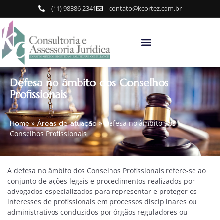
(11) 98386-2341
contato@kcortez.com.br
Defesa no âmbito dos Conselhos
Profissionais
Home
»
Áreas de atuação
»
Defesa no âmbito dos
Conselhos Profissionais
A defesa no âmbito dos Conselhos Profissionais refere-se ao
conjunto de ações legais e procedimentos realizados por
advogados especializados para representar e proteger os
interesses de profissionais em processos disciplinares ou
administrativos conduzidos por órgãos reguladores ou