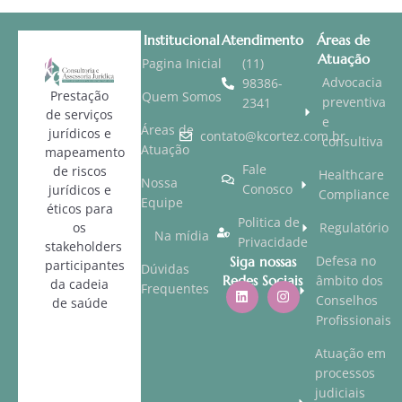
Institucional
Atendimento
Áreas de
Atuação
Pagina Inicial
(11)
Advocacia
98386-
Prestação
Quem Somos
preventiva
2341
de serviços
e
Áreas de
jurídicos e
contato@kcortez.com.br
consultiva
Atuação
mapeamento
Fale
de riscos
Healthcare
Nossa
Conosco
jurídicos e
Compliance
Equipe
éticos para
Politica de
os
Regulatório
Na mídia
Privacidade
stakeholders
Defesa no
Siga nossas
participantes
Dúvidas
Redes Sociais
âmbito dos
da cadeia
Frequentes
Conselhos
de saúde
Profissionais
Atuação em
processos
judiciais