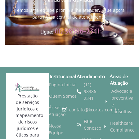
Temos uma equipe pronta a lhe atender, ligue agora
para nossa central de atendimento.
(11) 98386-2341
Ligue:
Institucional
Atendimento
Áreas de
Atuação
Pagina Inicial
(11)
Advocacia
98386-
Prestação
Quem Somos
preventiva
2341
de serviços
e
Áreas de
jurídicos e
contato@kcortez.com.br
consultiva
Atuação
mapeamento
Fale
de riscos
Healthcare
Nossa
Conosco
jurídicos e
Compliance
Equipe
éticos para