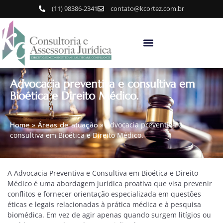
(11) 98386-2341
contato@kcortez.com.br
Advocacia preventiva e consultiva em
Bioética e Direito Médico.
Home
»
Áreas de atuação
»
Advocacia preventiva e
consultiva em Bioética e Direito Médico.
A Advocacia Preventiva e Consultiva em Bioética e Direito
Médico é uma abordagem jurídica proativa que visa prevenir
conflitos e fornecer orientação especializada em questões
éticas e legais relacionadas à prática médica e à pesquisa
biomédica. Em vez de agir apenas quando surgem litígios ou