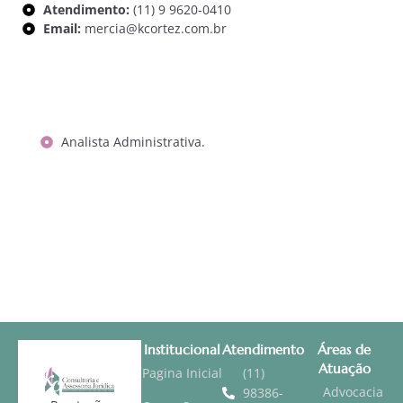
Atendimento:
(11) 9 9620-0410
Email:
mercia@kcortez.com.br
Analista Administrativa.
Institucional
Atendimento
Áreas de
Atuação
Pagina Inicial
(11)
Advocacia
98386-