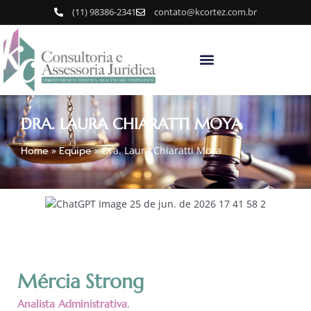
(11) 98386-2341
contato@kcortez.com.br
DRA. LAURA CHIARATTI MOYA
Home
»
Equipe
»
Dra. Laura Chiaratti Moya
Mércia Strong
Analista Administrativa.