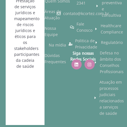
Prestação
Quem Somos
preventiva
2341
de serviços
e
Áreas de
jurídicos e
contato@kcortez.com.br
consultiva
Atuação
mapeamento
Fale
de riscos
Healthcare
Nossa
Conosco
jurídicos e
Compliance
Equipe
éticos para
Politica de
os
Regulatório
Na mídia
Privacidade
stakeholders
Defesa no
Siga nossas
participantes
Dúvidas
Redes Sociais
âmbito dos
da cadeia
Frequentes
Conselhos
de saúde
Profissionais
Atuação em
processos
judiciais
relacionados
a serviços
de saúde