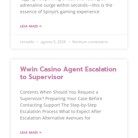
adrenaline surge within seconds—this is the
essence of Spinjo’s gaming experience
LEIA MAIS »
reinaldo
agosto 5, 2026
Nenhum comentário
Wwin Casino Agent Escalation
to Supervisor
Contents When Should You Request a
Supervisor? Preparing Your Case Before
Contacting Support The Step-by-Step
Escalation Process What to Expect After
Escalation Alternative Avenues for
LEIA MAIS »