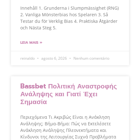
Innehåll 1. Grunderna i Slumpmässighet (RNG)
2. Vanliga Mönsterbias hos Spelaren 3. Så
Testar du för Verklig Bias 4. Praktiska Åtgärder
och Nästa Steg 5.
LEIA MAIS »
reinaldo
agosto 6, 2026
Nenhum comentário
Bassbet Πολιτική Αναστροφής
Ανάληψης και Γιατί Έχει
Σημασία
Περιεχόμενα Τι Ακριβώς Είναι η Ανάκληση
Ανάληψης; Βήμα-Βήμα: Πώς να Εκτελέσετε
Ανάκληση Ανάληψης Πλεονεκτήματα και
Κίνδυνοι της Λειτουργίας Συχνά Προβλήματα