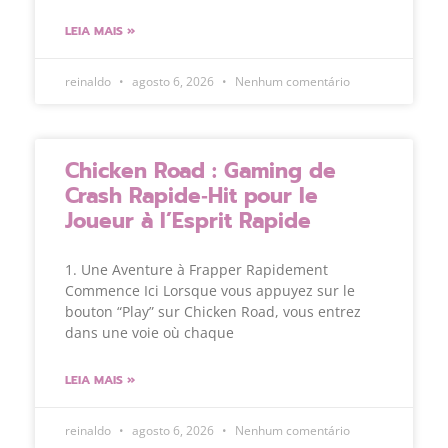
LEIA MAIS »
reinaldo
agosto 6, 2026
Nenhum comentário
Chicken Road : Gaming de
Crash Rapide‑Hit pour le
Joueur à l’Esprit Rapide
1. Une Aventure à Frapper Rapidement
Commence Ici Lorsque vous appuyez sur le
bouton “Play” sur Chicken Road, vous entrez
dans une voie où chaque
LEIA MAIS »
reinaldo
agosto 6, 2026
Nenhum comentário